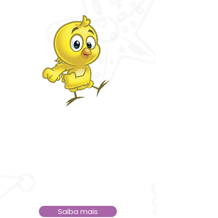
Circuito Galinha
Pintadinha
Shopping Iguatemi SJRP
São José do Rio Preto Av. Pres.
Juscelino K. de Oliveira, 5000 -
Iguatemi, São José do Rio Preto - SP
Saiba mais