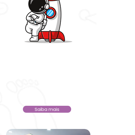
Universo Divertido
Shopping Park Botucatu
Avenida Doutor José Amaro
Faraldo, 1050 - Vila Real, Botucatu
- SP
Saiba mais