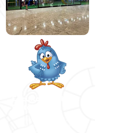
Circuito
Galinha
Pintadinha
Shopping Iguatemi Campinas
Av. Iguatemi, 777 - Vila Brandina,
Campinas - SP